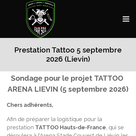
Prestation Tattoo 5 septembre
2026 (Lievin)
Prestation
Sondage pour le projet TATTOO
Tattoo
ARENA LIEVIN (5 septembre 2026)
5
septembre
Chers adhérents,
2026
(Levin)
Afin de préparer la logistique pour la
prestation
TATTOO Hauts-de-France
, qui se
déroulera à l’Arena Stade Couvert de Liévin les