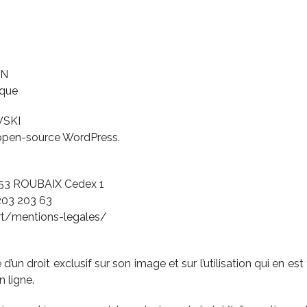
IN
ique
WSKI
on open-source WordPress.
053 ROUBAIX Cedex 1
203 203 63
rt/mentions-legales/
’un droit exclusif sur son image et sur l’utilisation qui en es
n ligne.