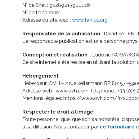
N° de Siret : 92289415900016
N° de téléphone:
Adresse du site web :
www.far501.org
Responsable de la publication
: David FALENT
Le responsable publication est une personne phys
Conception et réalisation
: Ludovic NOWAKO
Ce site internet a été réalisé en utilisant la soluti
Hébergement
Hébergeur: OVH – 2 rue kellermann BP 80157 -59
Adresse web : www.ovh.com Téléphone : +33 (0)8 
Mentions légales: https://www.ovh.com/fr/suppo
Respecter le droit à l’image
Toute personne, quel que soit sa notoriété, dispose d
à sa diffusion. Nous contacter par
ce formulaire
e